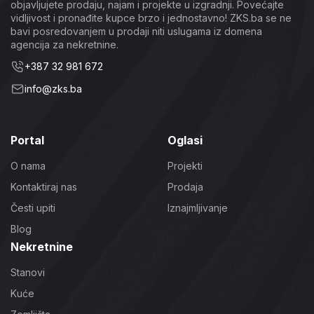
objavljujete prodaju, najam i projekte u izgradnji. Povećajte
vidljivost i pronađite kupce brzo i jednostavno! ZKS.ba se ne
bavi posredovanjem u prodaji niti uslugama iz domena
agencija za nekretnine.
+387 32 981 672
info@zks.ba
Portal
Oglasi
O nama
Projekti
Kontaktiraj nas
Prodaja
Česti upiti
Iznajmljivanje
Blog
Nekretnine
Stanovi
Kuće