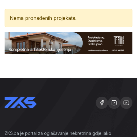
Nema pronađenih projekata.
ZKS.ba je portal za oglašavanje nekretnina gdje lako