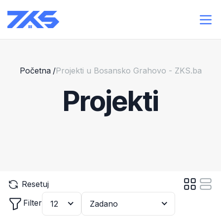
Početna
/
Projekti u Bosansko Grahovo - ZKS.ba
Projekti
Resetuj
Filter
12
Zadano