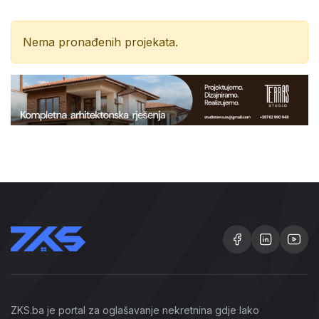
Nema pronađenih projekata.
ZKS.ba je portal za oglašavanje nekretnina gdje lako