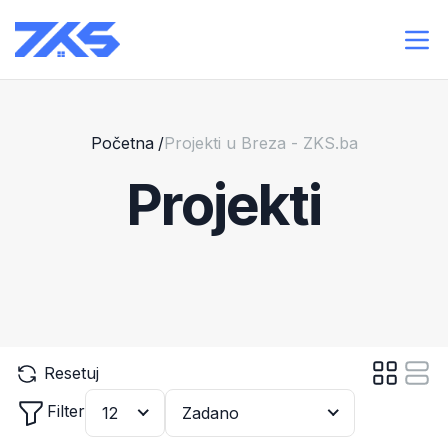
Početna
/
Projekti u Breza - ZKS.ba
Projekti
Resetuj
Filter
12
Zadano