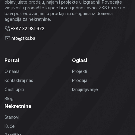
objavljujete prodaju, najam i projekte u izgradnji. Povećajte
vidljivost i pronađite kupce brzo i jednostavno! ZKS.ba se ne
bavi posredovanjem u prodaji niti uslugama iz domena
agencija za nekretnine.
+387 32 981 672
info@zks.ba
Portal
Oglasi
O nama
Projekti
Kontaktiraj nas
Prodaja
Česti upiti
Iznajmljivanje
Blog
Nekretnine
Stanovi
Kuće