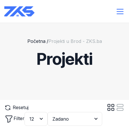
Početna
/
Projekti u Brod - ZKS.ba
Projekti
Resetuj
Filter
12
Zadano