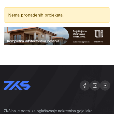
Nema pronađenih projekata.
ZKS.ba je portal za oglašavanje nekretnina gdje lako