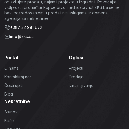
objavljujete prodaju, najam i projekte u izgradnji. Povećajte
vidljivost i pronađite kupce brzo i jednostavno! ZKS.ba se ne
bavi posredovanjem u prodaji niti uslugama iz domena
agencija za nekretnine.
+387 32 981 672
info@zks.ba
Portal
Oglasi
O nama
Projekti
Kontaktiraj nas
Prodaja
Česti upiti
Iznajmljivanje
Blog
Nekretnine
Stanovi
Kuće