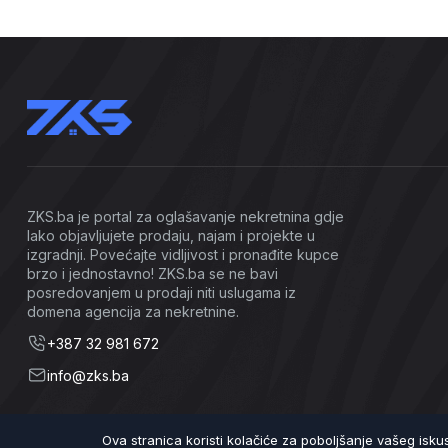
ZKS.ba je portal za oglašavanje nekretnina gdje
lako objavljujete prodaju, najam i projekte u
izgradnji. Povećajte vidljivost i pronađite kupce
brzo i jednostavno! ZKS.ba se ne bavi
posredovanjem u prodaji niti uslugama iz
domena agencija za nekretnine.
+387 32 981 672
info@zks.ba
Ova stranica koristi kolačiće za poboljšanje vašeg isk
©2026 ZKS.ba | Sva prava zadržana