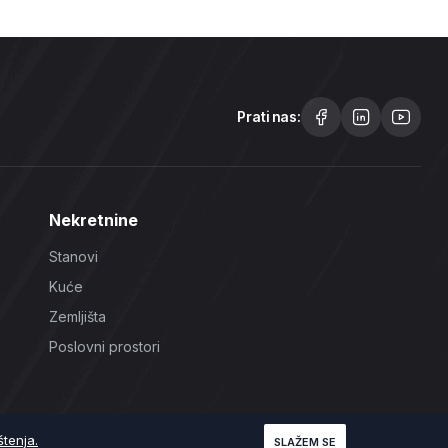
Prati nas:
Nekretnine
Stanovi
Kuće
Zemljišta
Poslovni prostori
štenja.
SLAŽEM SE
Uslovi korištenja
Politika Privatnosti
Politika Kolačića