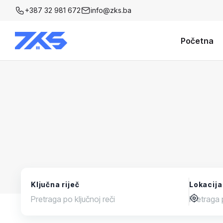
+387 32 981 672
info@zks.ba
Početna
Ključna riječ
Lokacija