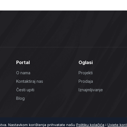
Portal
Oglasi
O nama
Projekti
Kontaktiraj nas
Prodaja
Česti upiti
Iznajmljivanje
Blog
ustva. Nastavkom korištenja prihvatate našu
Politiku kolačića
i
Uvjete kori