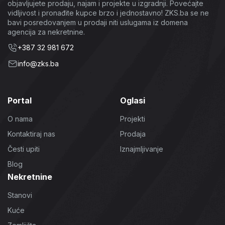
objavljujete prodaju, najam i projekte u izgradnji. Povećajte
vidljivost i pronađite kupce brzo i jednostavno! ZKS.ba se ne
bavi posredovanjem u prodaji niti uslugama iz domena
agencija za nekretnine.
+387 32 981 672
info@zks.ba
Portal
Oglasi
O nama
Projekti
Kontaktiraj nas
Prodaja
Česti upiti
Iznajmljivanje
Blog
Nekretnine
Stanovi
Kuće