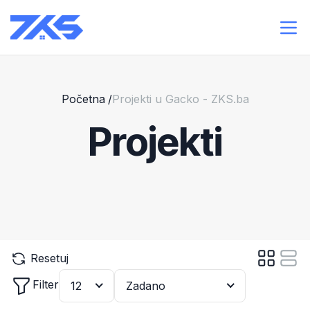
Početna
/
Projekti u Gacko - ZKS.ba
Projekti
Resetuj
Filter
12
Zadano