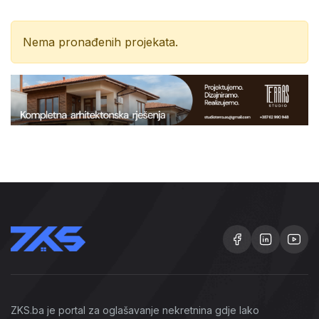
Nema pronađenih projekata.
ZKS.ba je portal za oglašavanje nekretnina gdje lako