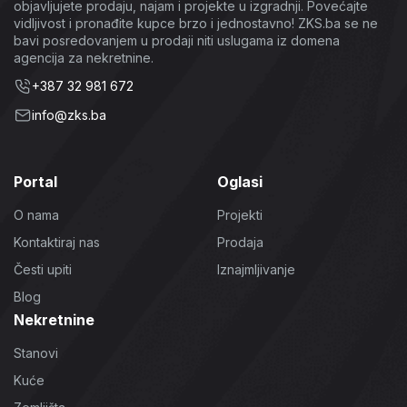
objavljujete prodaju, najam i projekte u izgradnji. Povećajte
vidljivost i pronađite kupce brzo i jednostavno! ZKS.ba se ne
bavi posredovanjem u prodaji niti uslugama iz domena
agencija za nekretnine.
+387 32 981 672
info@zks.ba
Portal
Oglasi
O nama
Projekti
Kontaktiraj nas
Prodaja
Česti upiti
Iznajmljivanje
Blog
Nekretnine
Stanovi
Kuće