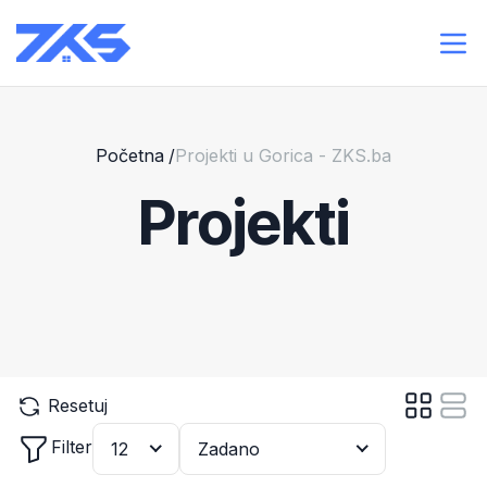
Početna
/
Projekti u Gorica - ZKS.ba
Projekti
Resetuj
Filter
12
Zadano