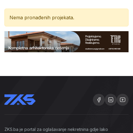
Nema pronađenih projekata.
ZKS.ba je portal za oglašavanje nekretnina gdje lako