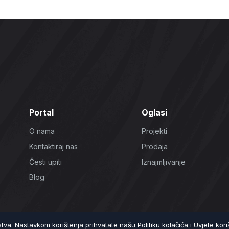
Portal
Oglasi
O nama
Projekti
Kontaktiraj nas
Prodaja
Česti upiti
Iznajmljivanje
Blog
ustva. Nastavkom korištenja prihvatate našu
Politiku kolačića
i
Uvjete kori