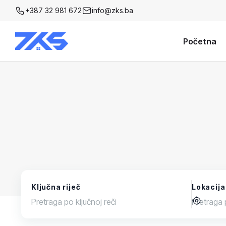
+387 32 981 672
info@zks.ba
Početna
Ključna riječ
Lokacija