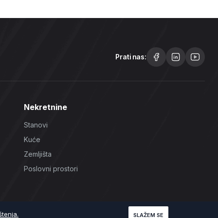
Prati nas:
Nekretnine
Stanovi
Kuće
Zemljišta
Poslovni prostori
štenja.
SLAŽEM SE
Uslovi korištenja
Politika Privatnosti
Politika Kolačića