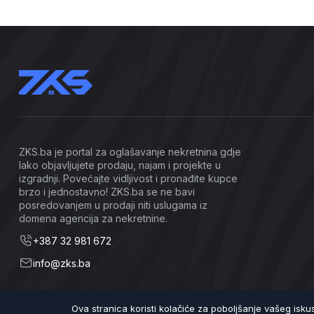
ZKS.ba je portal za oglašavanje nekretnina gdje
lako objavljujete prodaju, najam i projekte u
izgradnji. Povećajte vidljivost i pronađite kupce
brzo i jednostavno! ZKS.ba se ne bavi
posredovanjem u prodaji niti uslugama iz
domena agencija za nekretnine.
+387 32 981 672
info@zks.ba
Ova stranica koristi kolačiće za poboljšanje vašeg isk
©2026 ZKS.ba | Sva prava zadržana