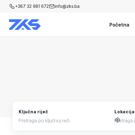
+387 32 981 672
info@zks.ba
Početna
Ključna riječ
Lokacija