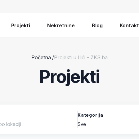
Projekti
Nekretnine
Blog
Kontakt
Početna
/
Projekti u Ilići - ZKS.ba
Projekti
Kategorija
Sve