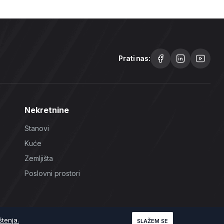
Prati nas:
Nekretnine
Stanovi
Kuće
Zemljišta
Poslovni prostori
štenja.
SLAŽEM SE
Uslovi korištenja
Politika Privatnosti
Politika Kolačića