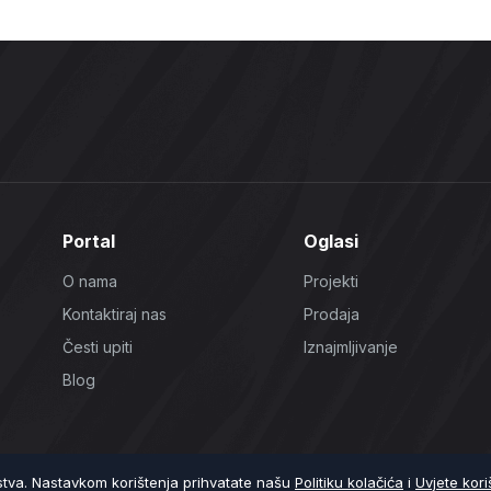
Portal
Oglasi
O nama
Projekti
Kontaktiraj nas
Prodaja
Česti upiti
Iznajmljivanje
Blog
ustva. Nastavkom korištenja prihvatate našu
Politiku kolačića
i
Uvjete kori