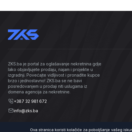
ZKS.ba je portal za oglašavanje nekretnina gdje
lako objavljujete prodaju, najam i projekte u
izgradnji. Povećajte vidljivost i pronađite kupce
brzo i jednostavno! ZKS.ba se ne bavi
posredovanjem u prodaji niti uslugama iz
domena agencija za nekretnine.
+387 32 981 672
info@zks.ba
Ova stranica koristi kolačiće za poboljšanje vašeg isk
©2026 ZKS.ba | Sva prava zadržana