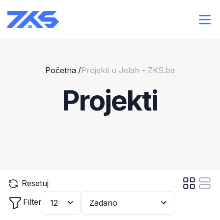
Početna
/
Projekti u Jelah - ZKS.ba
Projekti
Resetuj
Filter
12
Zadano