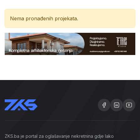
Nema pronađenih projekata.
ZKS.ba je portal za oglašavanje nekretnina gdje lako