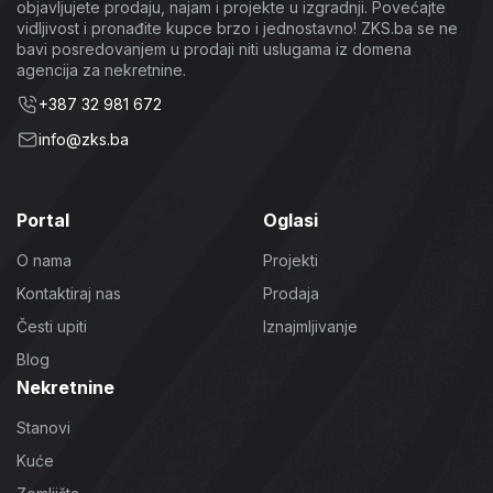
objavljujete prodaju, najam i projekte u izgradnji. Povećajte
vidljivost i pronađite kupce brzo i jednostavno! ZKS.ba se ne
bavi posredovanjem u prodaji niti uslugama iz domena
agencija za nekretnine.
+387 32 981 672
info@zks.ba
Portal
Oglasi
O nama
Projekti
Kontaktiraj nas
Prodaja
Česti upiti
Iznajmljivanje
Blog
Nekretnine
Stanovi
Kuće