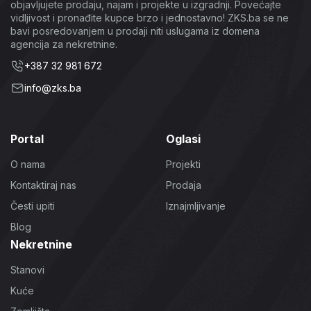
objavljujete prodaju, najam i projekte u izgradnji. Povećajte
vidljivost i pronađite kupce brzo i jednostavno! ZKS.ba se ne
bavi posredovanjem u prodaji niti uslugama iz domena
agencija za nekretnine.
+387 32 981 672
info@zks.ba
Portal
Oglasi
O nama
Projekti
Kontaktiraj nas
Prodaja
Česti upiti
Iznajmljivanje
Blog
Nekretnine
Stanovi
Kuće