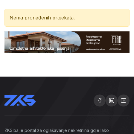
Nema pronađenih projekata.
ZKS.ba je portal za oglašavanje nekretnina gdje lako