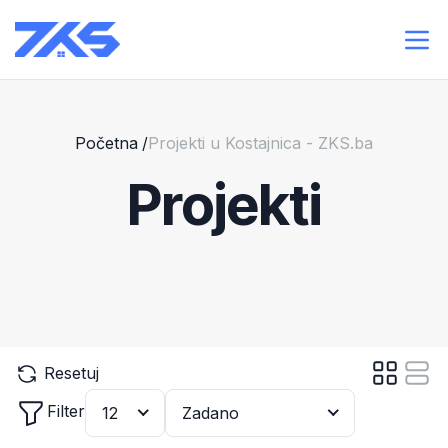
Početna
/
Projekti u Kostajnica - ZKS.ba
Projekti
Resetuj
Filter
12
Zadano