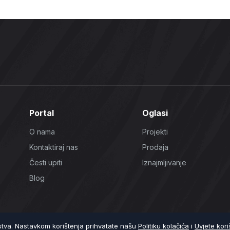
Portal
Oglasi
O nama
Projekti
Kontaktiraj nas
Prodaja
Česti upiti
Iznajmljivanje
Blog
ustva. Nastavkom korištenja prihvatate našu
Politiku kolačića
i
Uvjete kori