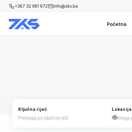
+387 32 981 672
info@zks.ba
Početna
Ključna riječ
Lokacija