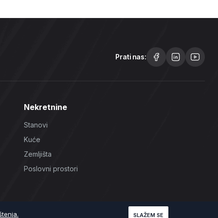
Prati nas:
Nekretnine
Stanovi
Kuće
Zemljišta
Poslovni prostori
štenja.
SLAŽEM SE
Uslovi korištenja
Politika Privatnosti
Politika Kolačića