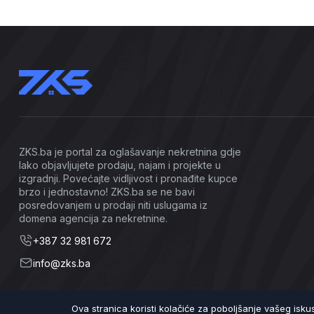
ZKS.ba je portal za oglašavanje nekretnina gdje
lako objavljujete prodaju, najam i projekte u
izgradnji. Povećajte vidljivost i pronađite kupce
brzo i jednostavno! ZKS.ba se ne bavi
posredovanjem u prodaji niti uslugama iz
domena agencija za nekretnine.
+387 32 981 672
info@zks.ba
Ova stranica koristi kolačiće za poboljšanje vašeg isk
©2026 ZKS.ba | Sva prava zadržana