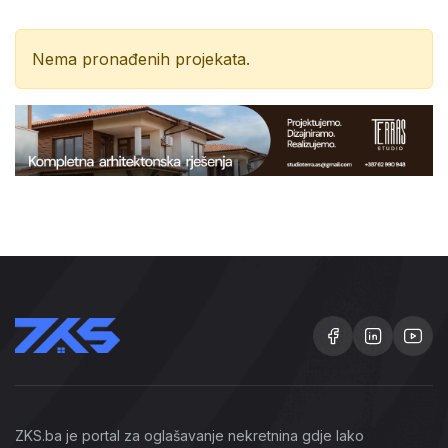
Nema pronađenih projekata.
ZKS.ba je portal za oglašavanje nekretnina gdje lako