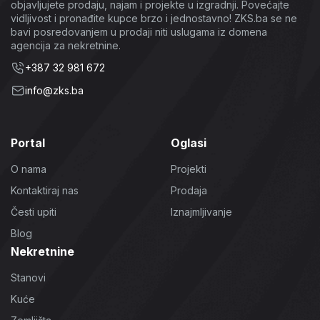
objavljujete prodaju, najam i projekte u izgradnji. Povećajte
vidljivost i pronađite kupce brzo i jednostavno! ZKS.ba se ne
bavi posredovanjem u prodaji niti uslugama iz domena
agencija za nekretnine.
+387 32 981 672
info@zks.ba
Portal
Oglasi
O nama
Projekti
Kontaktiraj nas
Prodaja
Česti upiti
Iznajmljivanje
Blog
Nekretnine
Stanovi
Kuće