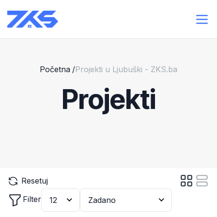
Početna
/
Projekti u Ljubuški - ZKS.ba
Projekti
Resetuj
Filter
12
Zadano