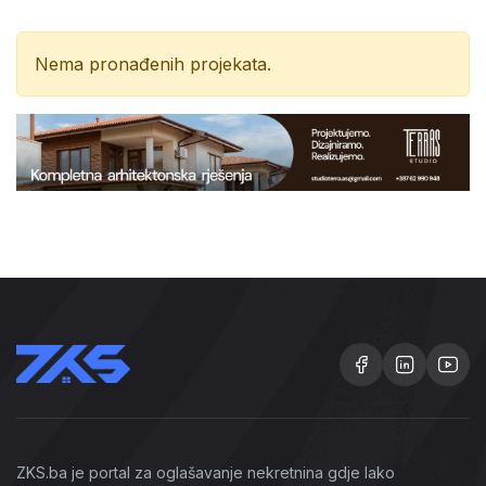
Nema pronađenih projekata.
ZKS.ba je portal za oglašavanje nekretnina gdje lako