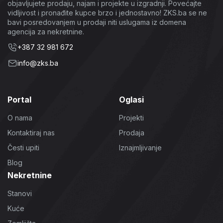
objavljujete prodaju, najam i projekte u izgradnji. Povećajte
vidljivost i pronađite kupce brzo i jednostavno! ZKS.ba se ne
bavi posredovanjem u prodaji niti uslugama iz domena
agencija za nekretnine.
+387 32 981 672
info@zks.ba
Portal
Oglasi
O nama
Projekti
Kontaktiraj nas
Prodaja
Česti upiti
Iznajmljivanje
Blog
Nekretnine
Stanovi
Kuće