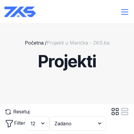
Početna
/
Projekti u Marićka - ZKS.ba
Projekti
Resetuj
Filter
12
Zadano