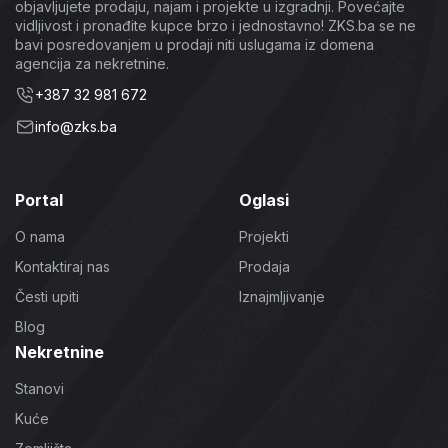
objavljujete prodaju, najam i projekte u izgradnji. Povećajte
vidljivost i pronađite kupce brzo i jednostavno! ZKS.ba se ne
bavi posredovanjem u prodaji niti uslugama iz domena
agencija za nekretnine.
+387 32 981 672
info@zks.ba
Portal
Oglasi
O nama
Projekti
Kontaktiraj nas
Prodaja
Česti upiti
Iznajmljivanje
Blog
Nekretnine
Stanovi
Kuće