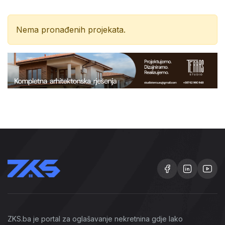
Nema pronađenih projekata.
ZKS.ba je portal za oglašavanje nekretnina gdje lako