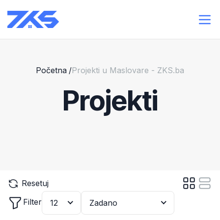
Početna
/
Projekti u Maslovare - ZKS.ba
Projekti
Resetuj
Filter
12
Zadano