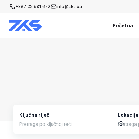
+387 32 981 672
info@zks.ba
Početna
Ključna riječ
Lokacija