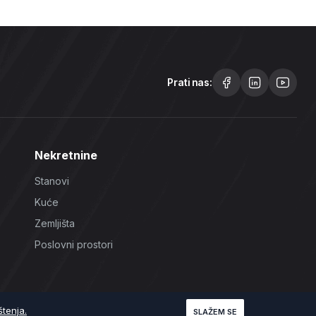
Prati nas:
Nekretnine
Stanovi
Kuće
Zemljišta
Poslovni prostori
štenja.
SLAŽEM SE
Uslovi korištenja
Politika Privatnosti
Politika Kolačića