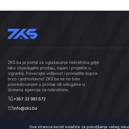
ZKS.ba je portal za oglašavanje nekretnina gdje
lako objavljujete prodaju, najam i projekte u
izgradnji. Povećajte vidljivost i pronađite kupce
brzo i jednostavno! ZKS.ba se ne bavi
posredovanjem u prodaji niti uslugama iz
domena agencija za nekretnine.
+387 32 981 672
info@zks.ba
Ova stranica koristi kolačiće za poboljšanje vašeg isk
©2026 ZKS.ba | Sva prava zadržana