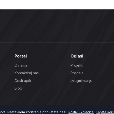
Portal
Oglasi
O nama
Projekti
Kontaktiraj nas
Prodaja
Česti upiti
Iznajmljivanje
Blog
ustva. Nastavkom korištenja prihvatate našu
Politiku kolačića
i
Uvjete kori