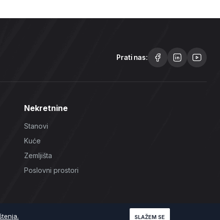
Prati nas:
Nekretnine
Stanovi
Kuće
Zemljišta
Poslovni prostori
štenja.
SLAŽEM SE
Uslovi korištenja
Politika Privatnosti
Politika Kolačića