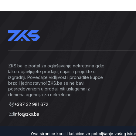
ZKS.ba je portal za oglašavanje nekretnina gdje
lako objavljujete prodaju, najam i projekte u
izgradnji. Povećajte vidljivost i pronađite kupce
brzo i jednostavno! ZKS.ba se ne bavi
posredovanjem u prodaji niti uslugama iz
domena agencija za nekretnine.
+387 32 981 672
info@zks.ba
Ova stranica koristi kolačiće za poboljšanje vašeg isk
©2026 ZKS.ba | Sva prava zadržana