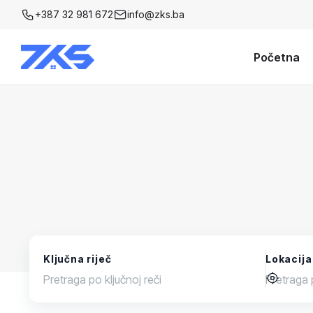
+387 32 981 672
info@zks.ba
Početna
Ključna riječ
Lokacija