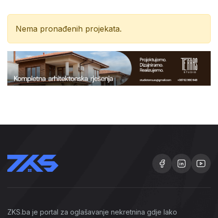
Nema pronađenih projekata.
ZKS.ba je portal za oglašavanje nekretnina gdje lako