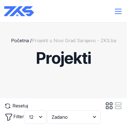
Početna
/
Projekti u Novi Grad Sarajevo - ZKS.ba
Projekti
Resetuj
Filter
12
Zadano