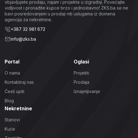
objavljujete prodaju, najam i projekte u izgradnji. Povećajte
vidljivost i pronađite kupce brzo i jednostavno! ZKS.ba se ne
bavi posredovanjem u prodaji niti uslugama iz domena
agencija za nekretnine.
+387 32 981 672
info@zks.ba
Portal
Oglasi
O nama
Projekti
Kontaktiraj nas
Prodaja
Česti upiti
Iznajmljivanje
Blog
Nekretnine
Stanovi
Kuće