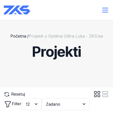
Početna
/
Projekti u Opština Oštra Luka - ZKS.ba
Projekti
Resetuj
Filter
12
Zadano