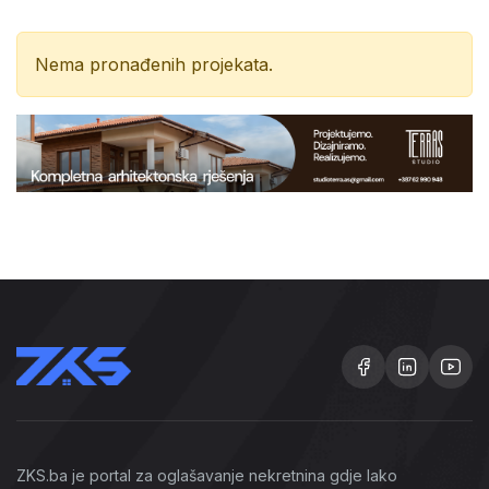
Nema pronađenih projekata.
ZKS.ba je portal za oglašavanje nekretnina gdje lako