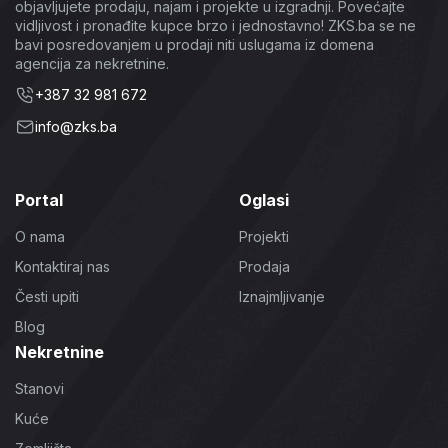
objavljujete prodaju, najam i projekte u izgradnji. Povećajte
vidljivost i pronađite kupce brzo i jednostavno! ZKS.ba se ne
bavi posredovanjem u prodaji niti uslugama iz domena
agencija za nekretnine.
+387 32 981 672
info@zks.ba
Portal
Oglasi
O nama
Projekti
Kontaktiraj nas
Prodaja
Česti upiti
Iznajmljivanje
Blog
Nekretnine
Stanovi
Kuće