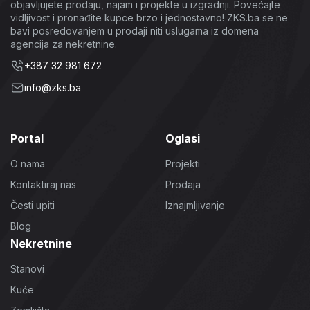
objavljujete prodaju, najam i projekte u izgradnji. Povećajte
vidljivost i pronađite kupce brzo i jednostavno! ZKS.ba se ne
bavi posredovanjem u prodaji niti uslugama iz domena
agencija za nekretnine.
+387 32 981 672
info@zks.ba
Portal
Oglasi
O nama
Projekti
Kontaktiraj nas
Prodaja
Česti upiti
Iznajmljivanje
Blog
Nekretnine
Stanovi
Kuće