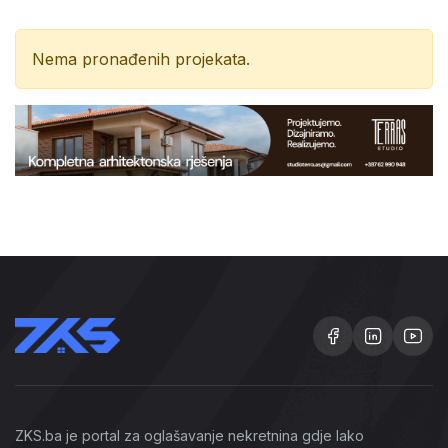
Nema pronađenih projekata.
ZKS.ba je portal za oglašavanje nekretnina gdje lako