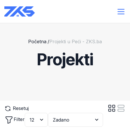
Početna
/
Projekti u Peći - ZKS.ba
Projekti
Resetuj
Filter
12
Zadano