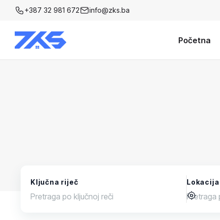
+387 32 981 672
info@zks.ba
Početna
Ključna riječ
Lokacija