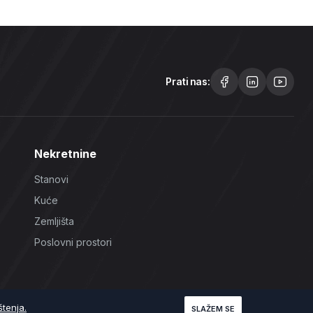
Prati nas:
Nekretnine
Stanovi
Kuće
Zemljišta
Poslovni prostori
štenja.
SLAŽEM SE
Uslovi korištenja
Politika Privatnosti
Politika Kolačića