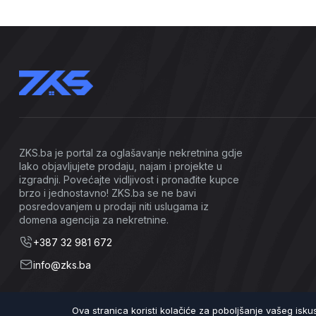
ZKS.ba je portal za oglašavanje nekretnina gdje
lako objavljujete prodaju, najam i projekte u
izgradnji. Povećajte vidljivost i pronađite kupce
brzo i jednostavno! ZKS.ba se ne bavi
posredovanjem u prodaji niti uslugama iz
domena agencija za nekretnine.
+387 32 981 672
info@zks.ba
Ova stranica koristi kolačiće za poboljšanje vašeg isk
©2026 ZKS.ba | Sva prava zadržana