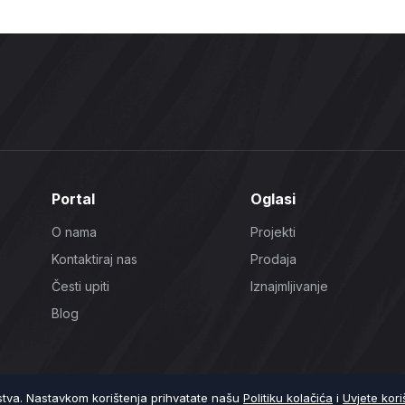
Portal
Oglasi
O nama
Projekti
Kontaktiraj nas
Prodaja
Česti upiti
Iznajmljivanje
Blog
ustva. Nastavkom korištenja prihvatate našu
Politiku kolačića
i
Uvjete kori