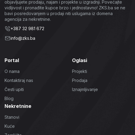
objavljujete prodaju, najam i projekte u izgradnji. Povećajte
vidljivost i pronađite kupce brzo i jednostavno! ZKS.ba se ne
bavi posredovanjem u prodaji niti uslugama iz domena
agencija za nekretnine.
+387 32 981 672
info@zks.ba
Portal
Oglasi
O nama
Projekti
Kontaktiraj nas
Prodaja
Česti upiti
Iznajmljivanje
Blog
Nekretnine
Stanovi
Kuće