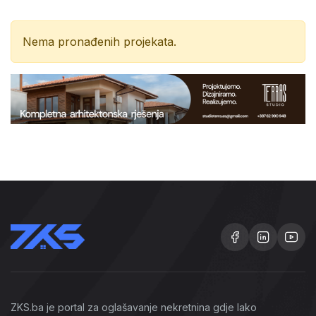
Nema pronađenih projekata.
ZKS.ba je portal za oglašavanje nekretnina gdje lako