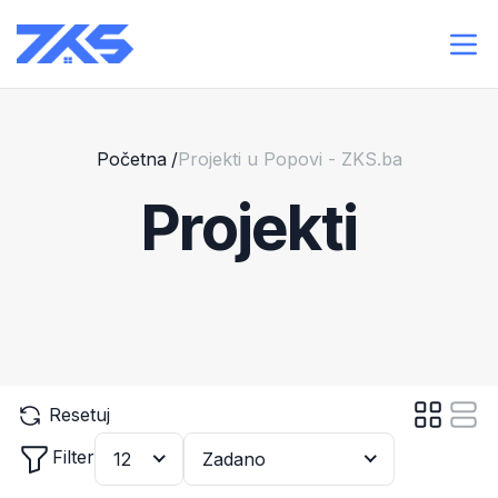
Početna
/
Projekti u Popovi - ZKS.ba
Projekti
Resetuj
Filter
12
Zadano