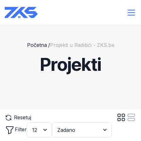
Početna
/
Projekti u Radišići - ZKS.ba
Projekti
Resetuj
Filter
12
Zadano