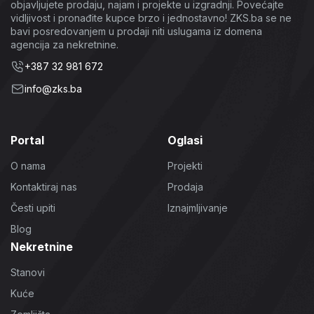
objavljujete prodaju, najam i projekte u izgradnji. Povećajte
vidljivost i pronađite kupce brzo i jednostavno! ZKS.ba se ne
bavi posredovanjem u prodaji niti uslugama iz domena
agencija za nekretnine.
+387 32 981 672
info@zks.ba
Portal
Oglasi
O nama
Projekti
Kontaktiraj nas
Prodaja
Česti upiti
Iznajmljivanje
Blog
Nekretnine
Stanovi
Kuće