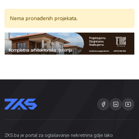
Nema pronađenih projekata.
ZKS.ba je portal za oglašavanje nekretnina gdje lako