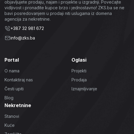
objavljujete prodaju, najam i projekte u izgradnji. Povećajte
vidljivost i pronađite kupce brzo i jednostavno! ZKS.ba se ne
bavi posredovanjem u prodaji niti uslugama iz domena
agencija za nekretnine.
+387 32 981 672
info@zks.ba
Portal
Oglasi
O nama
Projekti
Kontaktiraj nas
Prodaja
Česti upiti
Iznajmljivanje
Blog
Nekretnine
Stanovi
Kuće