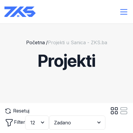
Početna
/
Projekti u Sanica - ZKS.ba
Projekti
Resetuj
Filter
12
Zadano