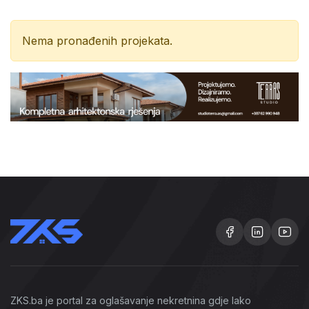
Nema pronađenih projekata.
ZKS.ba je portal za oglašavanje nekretnina gdje lako