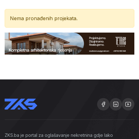
Nema pronađenih projekata.
ZKS.ba je portal za oglašavanje nekretnina gdje lako