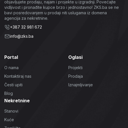
objavljujete prodaju, najam i projekte u izgradnji. Povećajte
vidljivost i pronađite kupce brzo i jednostavno! ZKS.ba se ne
bavi posredovanjem u prodaji niti uslugama iz domena
agencija za nekretnine.
+387 32 981 672
info@zks.ba
Portal
Oglasi
O nama
Projekti
Kontaktiraj nas
Prodaja
Česti upiti
Iznajmljivanje
Blog
Nekretnine
Stanovi
Kuće