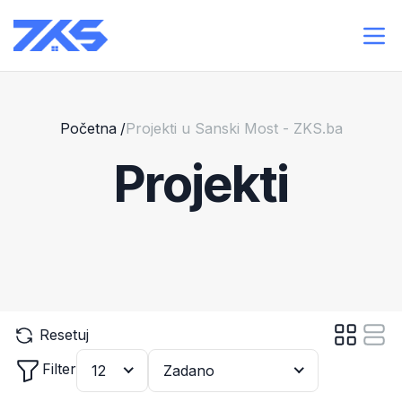
Početna
/
Projekti u Sanski Most - ZKS.ba
Projekti
Resetuj
Filter
12
Zadano