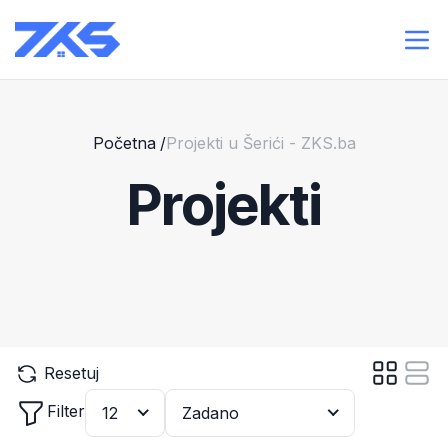
Početna
/
Projekti u Šerići - ZKS.ba
Projekti
Resetuj
Filter
12
Zadano