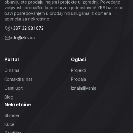
objavljujete prodaju, najam i projekte u izgradnji. Povećajte
vidljivost i pronađite kupce brzo i jednostavno! ZKS.ba se ne
bavi posredovanjem u prodaji niti uslugama iz domena
agencija za nekretnine.
+387 32 981 672
info@zks.ba
Portal
Oglasi
O nama
Projekti
Kontaktiraj nas
Prodaja
Česti upiti
Iznajmljivanje
Blog
Nekretnine
Stanovi
Kuće