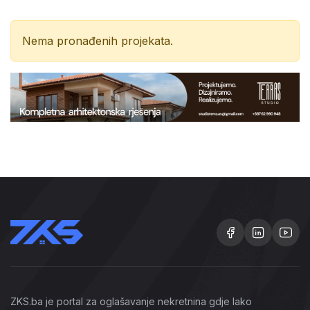
Nema pronađenih projekata.
ZKS.ba je portal za oglašavanje nekretnina gdje lako