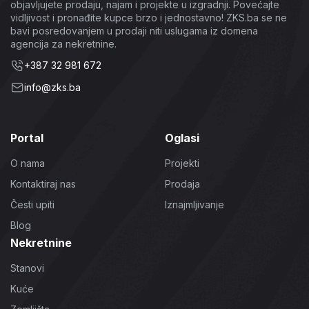
objavljujete prodaju, najam i projekte u izgradnji. Povećajte
vidljivost i pronađite kupce brzo i jednostavno! ZKS.ba se ne
bavi posredovanjem u prodaji niti uslugama iz domena
agencija za nekretnine.
+387 32 981 672
info@zks.ba
Portal
Oglasi
O nama
Projekti
Kontaktiraj nas
Prodaja
Česti upiti
Iznajmljivanje
Blog
Nekretnine
Stanovi
Kuće