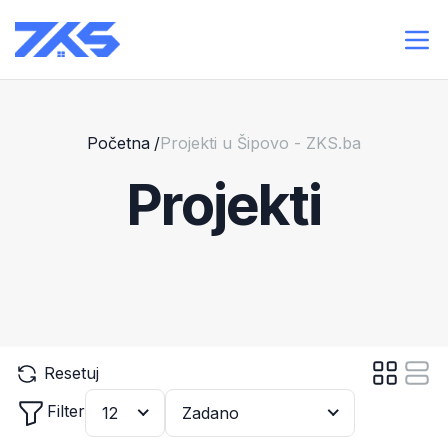
Početna
/
Projekti u Šipovo - ZKS.ba
Projekti
Resetuj
Filter
12
Zadano