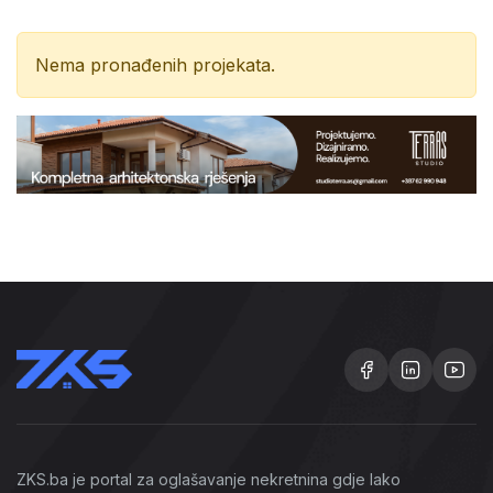
Nema pronađenih projekata.
ZKS.ba je portal za oglašavanje nekretnina gdje lako