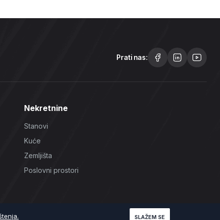
Prati nas:
Nekretnine
Stanovi
Kuće
Zemljišta
Poslovni prostori
štenja.
SLAŽEM SE
Uslovi korištenja
Politika Privatnosti
Politika Kolačića