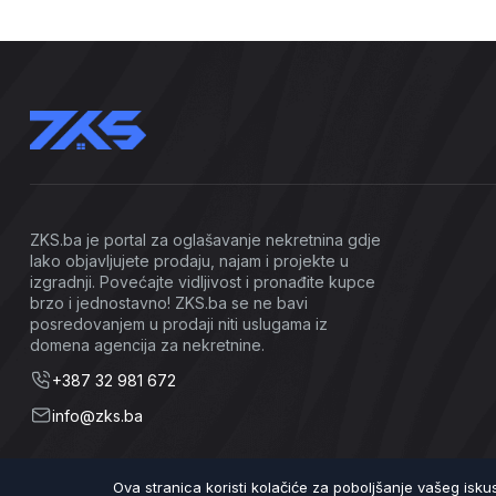
ZKS.ba je portal za oglašavanje nekretnina gdje
lako objavljujete prodaju, najam i projekte u
izgradnji. Povećajte vidljivost i pronađite kupce
brzo i jednostavno! ZKS.ba se ne bavi
posredovanjem u prodaji niti uslugama iz
domena agencija za nekretnine.
+387 32 981 672
info@zks.ba
Ova stranica koristi kolačiće za poboljšanje vašeg isk
©2026 ZKS.ba | Sva prava zadržana