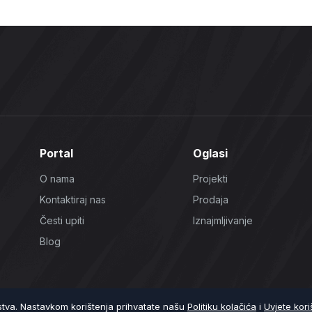
Portal
Oglasi
O nama
Projekti
Kontaktiraj nas
Prodaja
Česti upiti
Iznajmljivanje
Blog
ustva. Nastavkom korištenja prihvatate našu
Politiku kolačića
i
Uvjete kori