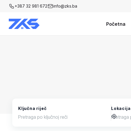
+387 32 981 672
info@zks.ba
Početna
Ključna riječ
Lokacija