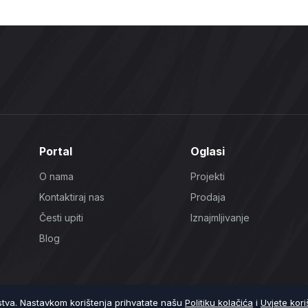
Portal
Oglasi
O nama
Projekti
Kontaktiraj nas
Prodaja
Česti upiti
Iznajmljivanje
Blog
ustva. Nastavkom korištenja prihvatate našu
Politiku kolačića
i
Uvjete kori