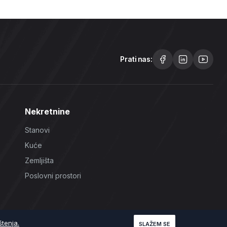
Prati nas:
Nekretnine
Stanovi
Kuće
Zemljišta
Poslovni prostori
štenja.
SLAŽEM SE
Uslovi korištenja
Politika Privatnosti
Politika Kolačića