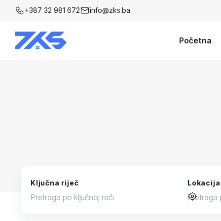
+387 32 981 672
info@zks.ba
Početna
Ključna riječ
Lokacija