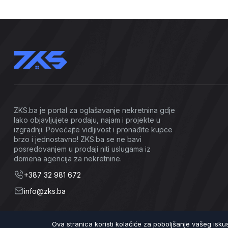
ZKS.ba je portal za oglašavanje nekretnina gdje
lako objavljujete prodaju, najam i projekte u
izgradnji. Povećajte vidljivost i pronađite kupce
brzo i jednostavno! ZKS.ba se ne bavi
posredovanjem u prodaji niti uslugama iz
domena agencija za nekretnine.
+387 32 981 672
info@zks.ba
Ova stranica koristi kolačiće za poboljšanje vašeg isk
©2026 ZKS.ba | Sva prava zadržana