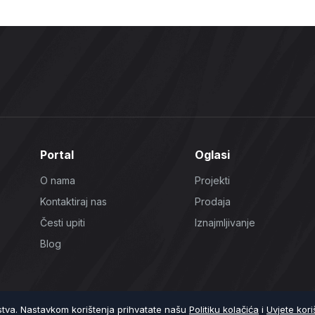
Portal
Oglasi
O nama
Projekti
Kontaktiraj nas
Prodaja
Česti upiti
Iznajmljivanje
Blog
ustva. Nastavkom korištenja prihvatate našu
Politiku kolačića
i
Uvjete kori