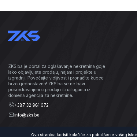
ZKS.ba je portal za oglašavanje nekretnina gdje
lako objavljujete prodaju, najam i projekte u
izgradnji. Povećajte vidljivost i pronađite kupce
brzo i jednostavno! ZKS.ba se ne bavi
posredovanjem u prodaji niti uslugama iz
domena agencija za nekretnine.
+387 32 981 672
info@zks.ba
Ova stranica koristi kolačiće za poboljšanje vašeg isk
©2026 ZKS.ba | Sva prava zadržana