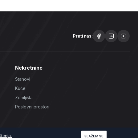
Prati nas:
Nekretnine
Stanovi
Kuće
Zemljišta
Poslovni prostori
štenja.
SLAŽEM SE
Uslovi korištenja
Politika Privatnosti
Politika Kolačića