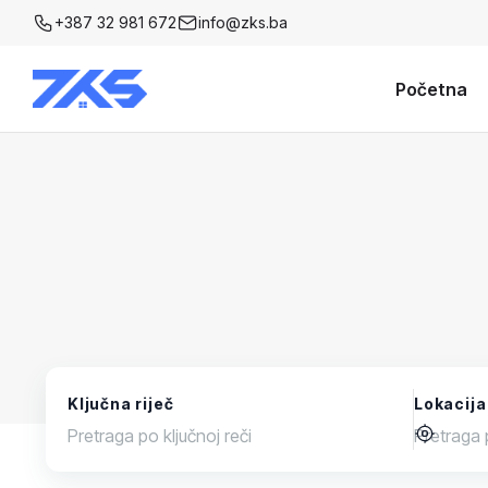
+387 32 981 672
info@zks.ba
Početna
Ključna riječ
Lokacija