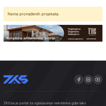
Nema pronađenih projekata.
ZKS.ba je portal za oglašavanje nekretnina gdje lako