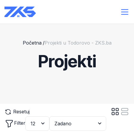
Početna
/
Projekti u Todorovo - ZKS.ba
Projekti
Resetuj
Filter
12
Zadano