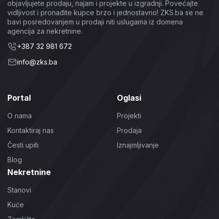
objavljujete prodaju, najam i projekte u izgradnji. Povećajte
vidljivost i pronađite kupce brzo i jednostavno! ZKS.ba se ne
bavi posredovanjem u prodaji niti uslugama iz domena
agencija za nekretnine.
+387 32 981 672
info@zks.ba
Portal
Oglasi
O nama
Projekti
Kontaktiraj nas
Prodaja
Česti upiti
Iznajmljivanje
Blog
Nekretnine
Stanovi
Kuće