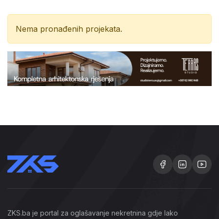
Nema pronađenih projekata.
ZKS.ba je portal za oglašavanje nekretnina gdje lako