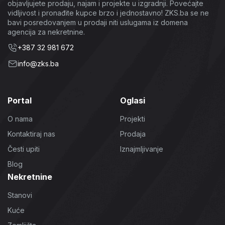
objavljujete prodaju, najam i projekte u izgradnji. Povećajte
vidljivost i pronađite kupce brzo i jednostavno! ZKS.ba se ne
bavi posredovanjem u prodaji niti uslugama iz domena
agencija za nekretnine.
+387 32 981 672
info@zks.ba
Portal
Oglasi
O nama
Projekti
Kontaktiraj nas
Prodaja
Česti upiti
Iznajmljivanje
Blog
Nekretnine
Stanovi
Kuće