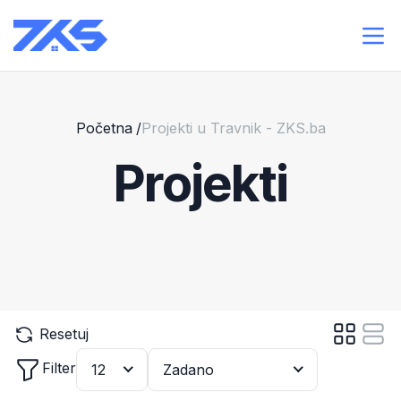
Početna
/
Projekti u Travnik - ZKS.ba
Projekti
Resetuj
Filter
12
Zadano