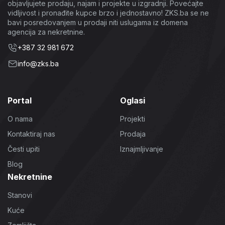
objavljujete prodaju, najam i projekte u izgradnji. Povećajte
vidljivost i pronađite kupce brzo i jednostavno! ZKS.ba se ne
bavi posredovanjem u prodaji niti uslugama iz domena
agencija za nekretnine.
+387 32 981 672
info@zks.ba
Portal
Oglasi
O nama
Projekti
Kontaktiraj nas
Prodaja
Česti upiti
Iznajmljivanje
Blog
Nekretnine
Stanovi
Kuće