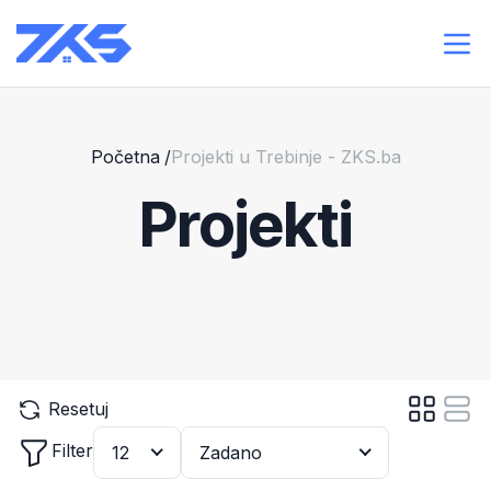
Početna
/
Projekti u Trebinje - ZKS.ba
Projekti
Resetuj
Filter
12
Zadano