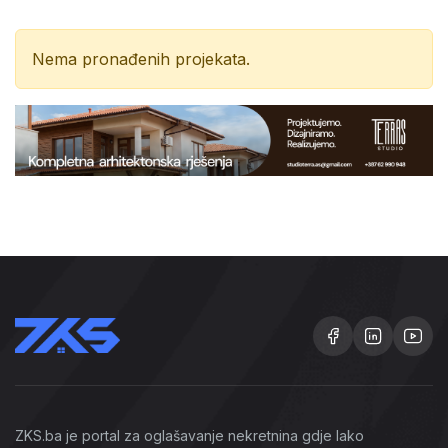
Nema pronađenih projekata.
ZKS.ba je portal za oglašavanje nekretnina gdje lako