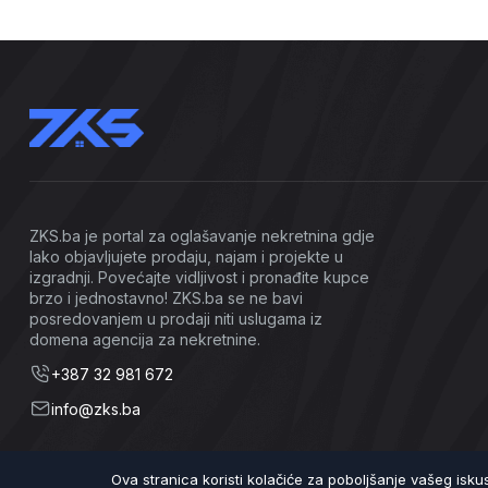
ZKS.ba je portal za oglašavanje nekretnina gdje
lako objavljujete prodaju, najam i projekte u
izgradnji. Povećajte vidljivost i pronađite kupce
brzo i jednostavno! ZKS.ba se ne bavi
posredovanjem u prodaji niti uslugama iz
domena agencija za nekretnine.
+387 32 981 672
info@zks.ba
Ova stranica koristi kolačiće za poboljšanje vašeg isk
©2026 ZKS.ba | Sva prava zadržana