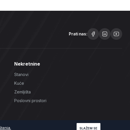
Prati nas:
Nekretnine
Stanovi
Kuće
Zemljišta
Poslovni prostori
štenja.
SLAŽEM SE
Uslovi korištenja
Politika Privatnosti
Politika Kolačića