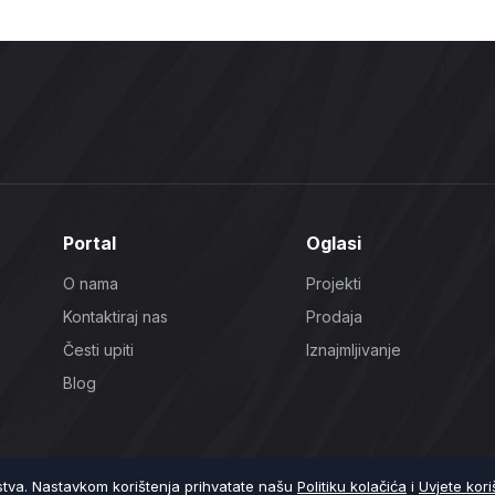
Portal
Oglasi
O nama
Projekti
Kontaktiraj nas
Prodaja
Česti upiti
Iznajmljivanje
Blog
ustva. Nastavkom korištenja prihvatate našu
Politiku kolačića
i
Uvjete kori