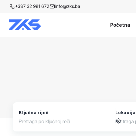
+387 32 981 672
info@zks.ba
Početna
Ključna riječ
Lokacija