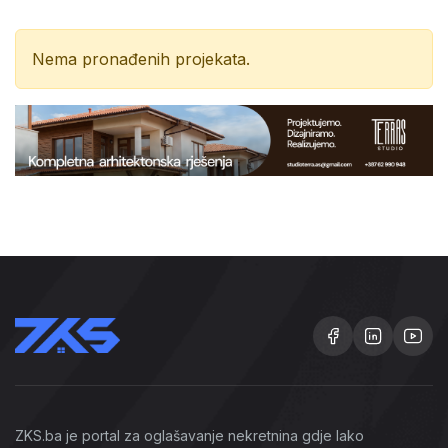
Nema pronađenih projekata.
ZKS.ba je portal za oglašavanje nekretnina gdje lako