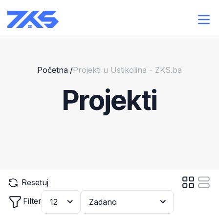
Početna
/
Projekti u Ustikolina - ZKS.ba
Projekti
Resetuj
Filter
12
Zadano