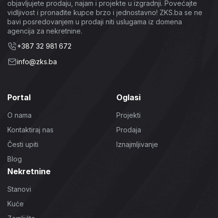
objavljujete prodaju, najam i projekte u izgradnji. Povećajte
vidljivost i pronađite kupce brzo i jednostavno! ZKS.ba se ne
bavi posredovanjem u prodaji niti uslugama iz domena
agencija za nekretnine.
+387 32 981 672
info@zks.ba
Portal
Oglasi
O nama
Projekti
Kontaktiraj nas
Prodaja
Česti upiti
Iznajmljivanje
Blog
Nekretnine
Stanovi
Kuće