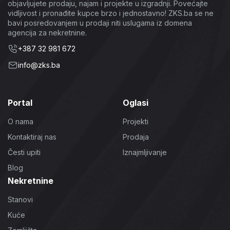
objavljujete prodaju, najam i projekte u izgradnji. Povećajte
vidljivost i pronađite kupce brzo i jednostavno! ZKS.ba se ne
bavi posredovanjem u prodaji niti uslugama iz domena
agencija za nekretnine.
+387 32 981 672
info@zks.ba
Portal
Oglasi
O nama
Projekti
Kontaktiraj nas
Prodaja
Česti upiti
Iznajmljivanje
Blog
Nekretnine
Stanovi
Kuće