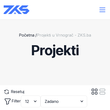
Početna
/
Projekti u Vrnograč - ZKS.ba
Projekti
Resetuj
Filter
12
Zadano