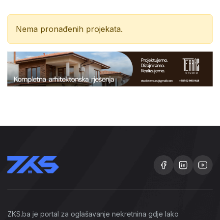
Nema pronađenih projekata.
ZKS.ba je portal za oglašavanje nekretnina gdje lako