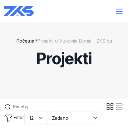
Početna
/
Projekti u Vukovije Donje - ZKS.ba
Projekti
Resetuj
Filter
12
Zadano