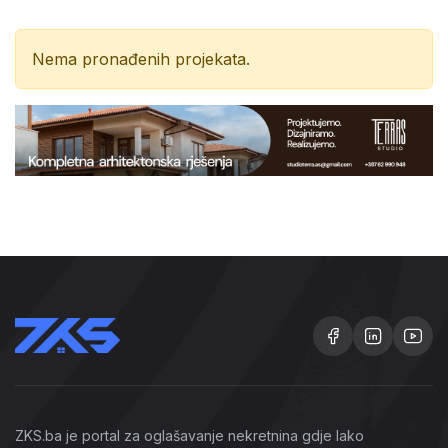
Nema pronađenih projekata.
ZKS.ba je portal za oglašavanje nekretnina gdje lako