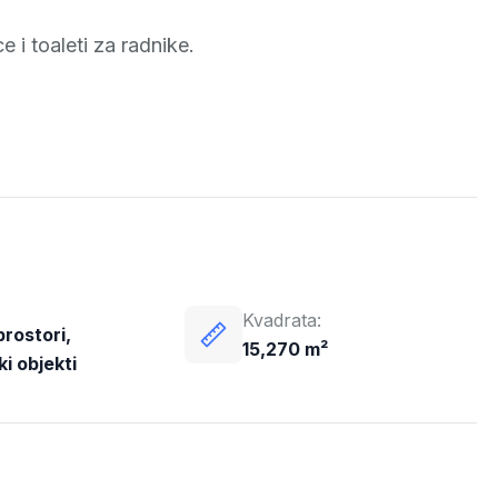
e i toaleti za radnike.
Kvadrata:
prostori,
15,270 m²
ki objekti