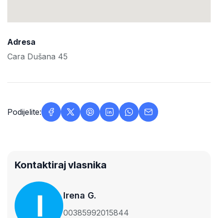
Adresa
Cara Dušana 45
Podijelite:
Kontaktiraj vlasnika
Irena G.
00385992015844