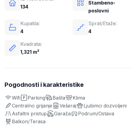
Stambeno-
134
poslovni
Kupatila:
Sprat/Etaže:
4
4
Kvadrata:
1,321 m²
Pogodnosti i karakteristike
Wifi
Parking
Bašta
Klima
Centralno grijanje
Vešeraj
Ljubimci dozvoljeni
Asfaltni pristup
Garaža
Podrum/Ostava
Balkon/Terasa