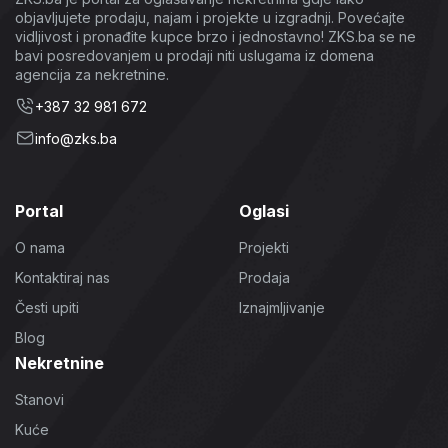
objavljujete prodaju, najam i projekte u izgradnji. Povećajte
vidljivost i pronađite kupce brzo i jednostavno! ZKS.ba se ne
bavi posredovanjem u prodaji niti uslugama iz domena
agencija za nekretnine.
+387 32 981 672
info@zks.ba
Portal
Oglasi
O nama
Projekti
Kontaktiraj nas
Prodaja
Česti upiti
Iznajmljivanje
Blog
Nekretnine
Stanovi
Kuće