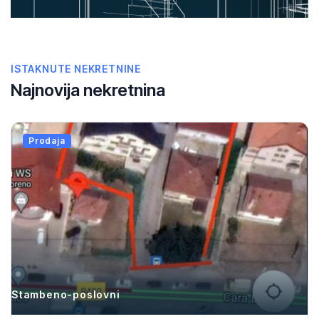
ISTAKNUTE NEKRETNINE
Najnovija nekretnina
Prodaja
ambeno-poslovni
St