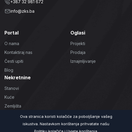
+387 32 981 672
info@zks.ba
Portal
Oglasi
O nama
Projekti
Kontaktiraj nas
Prodaja
Česti upiti
Iznajmljivanje
Blog
Nekretnine
Stanovi
Kuće
Zemljišta
Poslovni prostori
Ova stranica koristi kolačiće za poboljšanje vašeg
iskustva. Nastavkom korištenja prihvatate našu
Politiku kolačića
i
Uvjete korištenja.