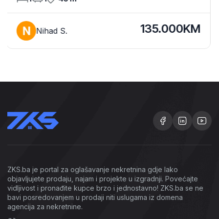
Emir K.
135.000KM
ZKS.ba je portal za oglašavanje nekretnina gdje lako
objavljujete prodaju, najam i projekte u izgradnji. Povećajte
vidljivost i pronađite kupce brzo i jednostavno! ZKS.ba se ne
bavi posredovanjem u prodaji niti uslugama iz domena
agencija za nekretnine.