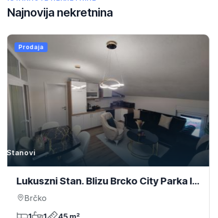
Najnovija nekretnina
Prodaja
Stanovi
cko City Parka I
Stan U Centru Sarajev
ta
1
1
92 m²