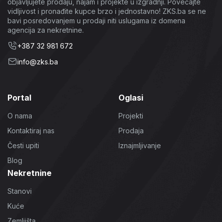
objavljujete prodaju, najam i projekte u izgradnji. Povećajte
vidljivost i pronađite kupce brzo i jednostavno! ZKS.ba se ne
bavi posredovanjem u prodaji niti uslugama iz domena
agencija za nekretnine.
+387 32 981 672
info@zks.ba
Portal
Oglasi
O nama
Projekti
Kontaktiraj nas
Prodaja
Česti upiti
Iznajmljivanje
Blog
Nekretnine
Stanovi
Kuće
Zemljišta