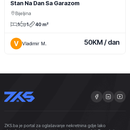
Stan Na Dan Sa Garazom
Bijeljina
1
1
40 m²
50KM / dan
Vladimir M.
ZKS.ba je portal za oglašavanje nekretnina gdje lako