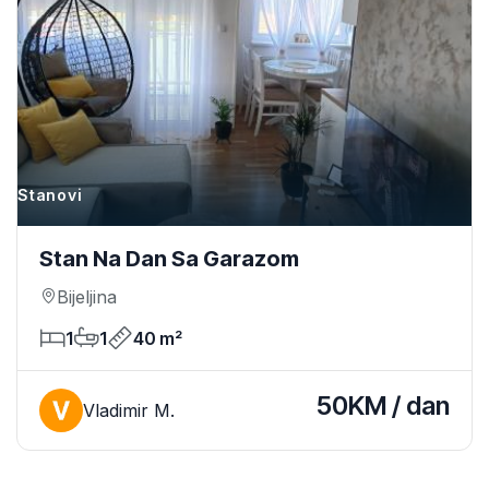
Stanovi
Stan Na Dan Sa Garazom
Bijeljina
1
1
40 m²
50KM / dan
Vladimir M.