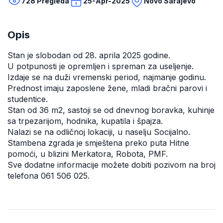
728 Pregleda
25-Apr-2025
Novo Sarajevo
Opis
Stan je slobodan od 28. aprila 2025 godine.
U potpunosti je opremljen i spreman za useljenje.
Izdaje se na duži vremenski period, najmanje godinu.
Prednost imaju zaposlene žene, mladi bračni parovi i
studentice.
Stan od 36 m2, sastoji se od dnevnog boravka, kuhinje
sa trpezarijom, hodnika, kupatila i špajza.
Nalazi se na odličnoj lokaciji, u naselju Socijalno.
Stambena zgrada je smještena preko puta Hitne
pomoći, u blizini Merkatora, Robota, PMF.
Sve dodatne informacije možete dobiti pozivom na broj
telefona 061 506 025.