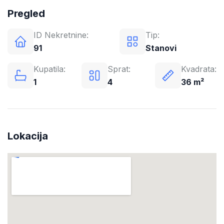
Pregled
ID Nekretnine:
Tip:
91
Stanovi
Kupatila:
Sprat:
Kvadrata:
1
4
36 m²
Lokacija