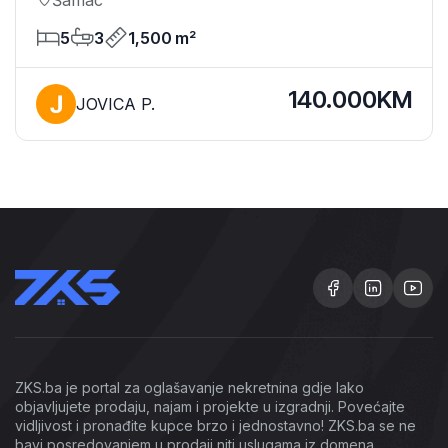
Šamac
5
3
1,500 m²
140.000KM
JOVICA P.
ZKS.ba je portal za oglašavanje nekretnina gdje lako
objavljujete prodaju, najam i projekte u izgradnji. Povećajte
vidljivost i pronađite kupce brzo i jednostavno! ZKS.ba se ne
bavi posredovanjem u prodaji niti uslugama iz domena