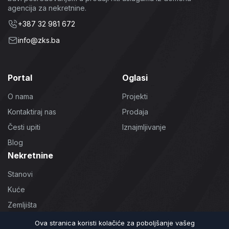
agencija za nekretnine.
+387 32 981 672
info@zks.ba
Portal
Oglasi
O nama
Projekti
Kontaktiraj nas
Prodaja
Česti upiti
Iznajmljivanje
Blog
Nekretnine
Stanovi
Kuće
Zemljišta
Poslovni prostori
Ova stranica koristi kolačiće za poboljšanje vašeg