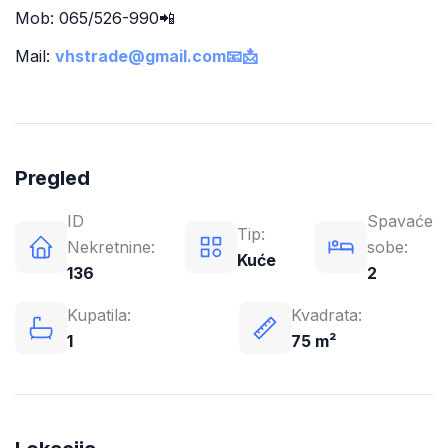
Mob: 065/526-990📲
Mail:
vhstrade@gmail.com📧📩
Pregled
ID
Spavaće
Tip:
Nekretnine:
sobe:
Kuće
136
2
Kupatila:
Kvadrata:
1
75 m²