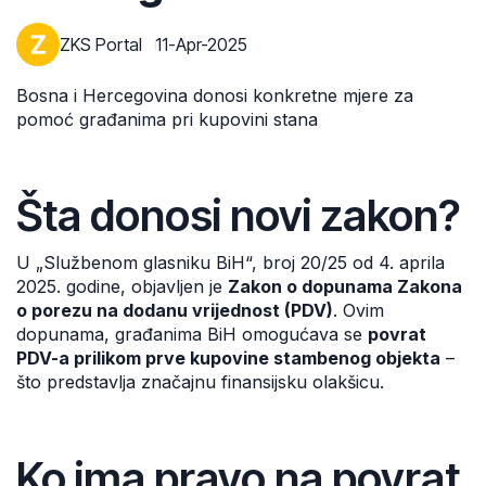
ZKS Portal
11-Apr-2025
Bosna i Hercegovina donosi konkretne mjere za
pomoć građanima pri kupovini stana
Šta donosi novi zakon?
U „Službenom glasniku BiH“, broj 20/25 od 4. aprila
2025. godine, objavljen je
Zakon o dopunama Zakona
o porezu na dodanu vrijednost (PDV)
. Ovim
dopunama, građanima BiH omogućava se
povrat
PDV-a prilikom prve kupovine stambenog objekta
–
što predstavlja značajnu finansijsku olakšicu.
Ko ima pravo na povrat