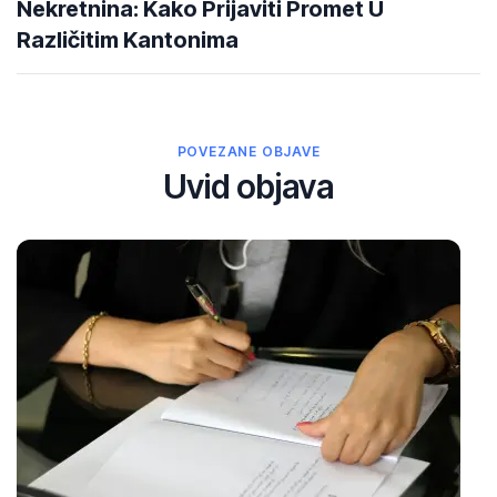
Nekretnina: Kako Prijaviti Promet U
Različitim Kantonima
POVEZANE OBJAVE
Uvid objava
27
Ma