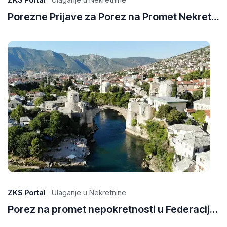
Porezne Prijave za Porez na Promet Nekretnina: Kako Prijaviti Promet u Različitim Kantonima
29
Ap
20
ZKS Portal
Ulaganje u Nekretnine
Porez na promet nepokretnosti u Federaciji BiH: Vodič kroz kantonalne propise