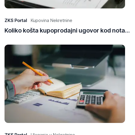
20
ZKS Portal
Kupovina Nekretnine
Koliko košta kupoprodajni ugovor kod notara u Bosni i Hercegovini?
29
Ap
20
ZKS Portal
Ulaganje u Nekretnine