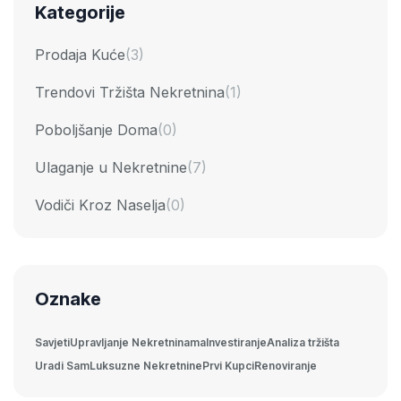
Kategorije
Prodaja Kuće
(3)
Trendovi Tržišta Nekretnina
(1)
Poboljšanje Doma
(0)
Ulaganje u Nekretnine
(7)
Vodiči Kroz Naselja
(0)
Oznake
Savjeti
Upravljanje Nekretninama
Investiranje
Analiza tržišta
Uradi Sam
Luksuzne Nekretnine
Prvi Kupci
Renoviranje