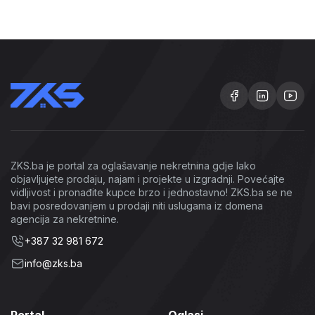
ZKS.ba je portal za oglašavanje nekretnina gdje lako
objavljujete prodaju, najam i projekte u izgradnji. Povećajte
vidljivost i pronađite kupce brzo i jednostavno! ZKS.ba se ne
bavi posredovanjem u prodaji niti uslugama iz domena
agencija za nekretnine.
+387 32 981 672
info@zks.ba
Portal
Oglasi