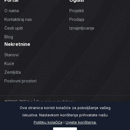
O nama
Projekti
Kontaktiraj nas
Prodaja
Česti upiti
Iznajmljivanje
Blog
Nekretnine
Stanovi
Kuće
Zemljišta
Poslovni prostori
©2026 ZKS.ba | Sva prava zadržana
Ova stranica koristi kolačiće za poboljšanje vašeg
Uslovi korištenja
Politika Privatnosti
Politika Kolačića
iskustva. Nastavkom korištenja prihvatate našu
Politiku kolačića
i
Uvjete korištenja.