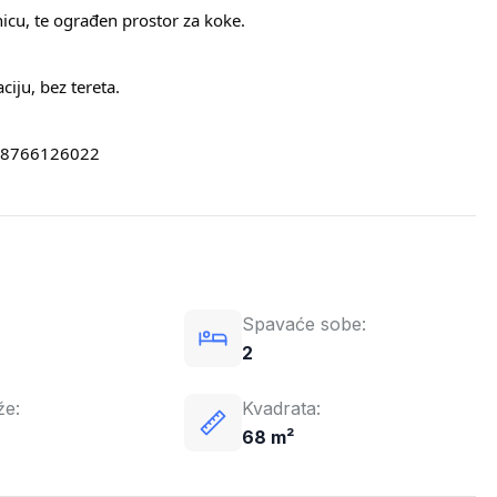
icu, te ograđen prostor za koke.
iju, bez tereta.
 +38766126022
Spavaće sobe:
2
že:
Kvadrata:
68 m²