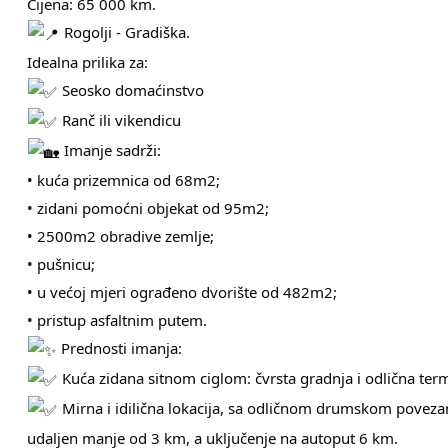
Cijena: 65 000 km.
Rogolji - Gradiška.
Idealna prilika za:
Seosko domaćinstvo
Ranč ili vikendicu
Imanje sadrži:
• kuća prizemnica od 68m2;
• zidani pomoćni objekat od 95m2;
• 2500m2 obradive zemlje;
• pušnicu;
• u većoj mjeri ograđeno dvorište od 482m2;
• pristup asfaltnim putem.
Prednosti imanja:
Kuća zidana sitnom ciglom: čvrsta gradnja i odlična term
Mirna i idilična lokacija, sa odličnom drumskom poveza
udaljen manje od 3 km, a uključenje na autoput 6 km.