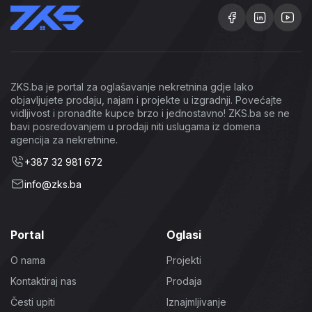
ZKS.ba je portal za oglašavanje nekretnina gdje lako
objavljujete prodaju, najam i projekte u izgradnji. Povećajte
vidljivost i pronađite kupce brzo i jednostavno! ZKS.ba se ne
bavi posredovanjem u prodaji niti uslugama iz domena
agencija za nekretnine.
+387 32 981 672
info@zks.ba
Portal
Oglasi
O nama
Projekti
Kontaktiraj nas
Prodaja
Česti upiti
Iznajmljivanje