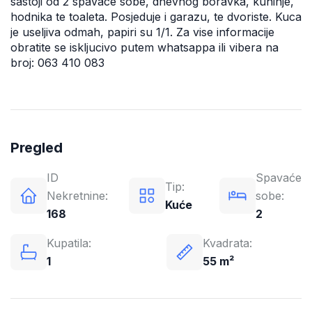
sastoji od 2 spavace sobe, dnevnog boravka, kuhinje,
hodnika te toaleta. Posjeduje i garazu, te dvoriste. Kuca
je useljiva odmah, papiri su 1/1. Za vise informacije
obratite se iskljucivo putem whatsappa ili vibera na
broj: 063 410 083
Pregled
ID
Spavaće
Tip:
Nekretnine:
sobe:
Kuće
168
2
Kupatila:
Kvadrata:
1
55 m²