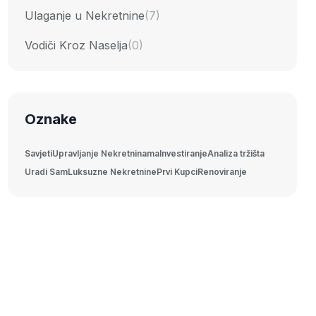
Ulaganje u Nekretnine
(7)
Vodiči Kroz Naselja
(0)
Oznake
Savjeti
Upravljanje Nekretninama
Investiranje
Analiza tržišta
Uradi Sam
Luksuzne Nekretnine
Prvi Kupci
Renoviranje