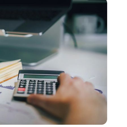
29-
Apr-
2025