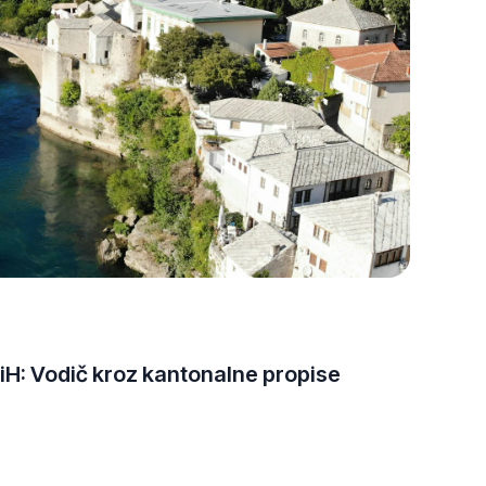
29-
Apr-
2025
iH: Vodič kroz kantonalne propise