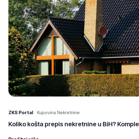
ZKS Portal
Kupovina Nekretnine
Koliko košta prepis nekretnine u BiH? Kompl