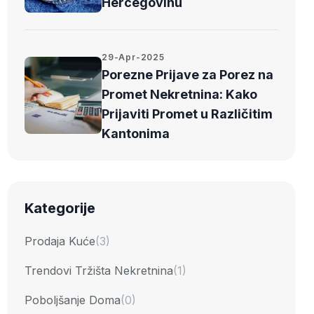
Hercegovinu
29-Apr-2025
Porezne Prijave za Porez na
Promet Nekretnina: Kako
Prijaviti Promet u Različitim
Kantonima
Kategorije
Prodaja Kuće
(3)
Trendovi Tržišta Nekretnina
(1)
Poboljšanje Doma
(0)